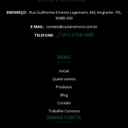
ENDEREÇO:
Rua Guilherme Ernesto Lagemann, 443, Imigrante - RS,
95885-000
E-MAIL:
contato@cactariohorst.com.br
(51) 3754-1083
TELEFONE:
MENU
Inicial
Quem somos
Produtos
Blog
Contato
Trabalhe Conosco
MINHA CONTA