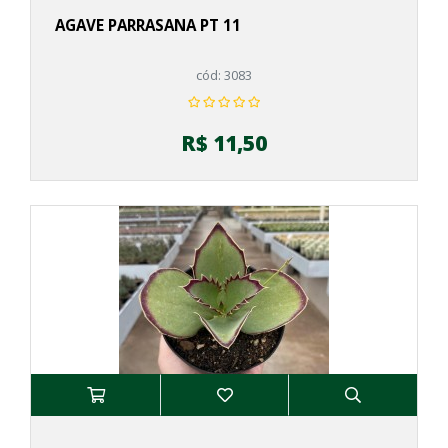
Pachyveria
AGAVE PARRASANA PT 11
Peperomia
Portulacaria
cód: 3083
Rhipsalis
Sansevieria
Sedeveria
R$ 11,50
Sedum
Sinocrassula
Smicrostigma
Stapelia
Stapelianthus
Tradescanthia