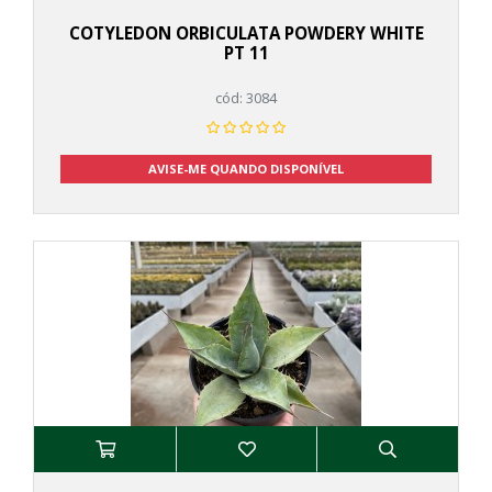
Gasteria
COTYLEDON ORBICULATA POWDERY WHITE
Glottiphyllum
PT 11
Graptopetalum
Graptosedum
cód: 3084
Graptoveria
Haworthia
AVISE-ME QUANDO DISPONÍVEL
Huernia
Kalanchoe
Kleinia
Ledebouria
Lenophyllum
Monadenium
Opuntia
Orbea
Orostachys
Oscularia
Pachyphytum
Pachysedum