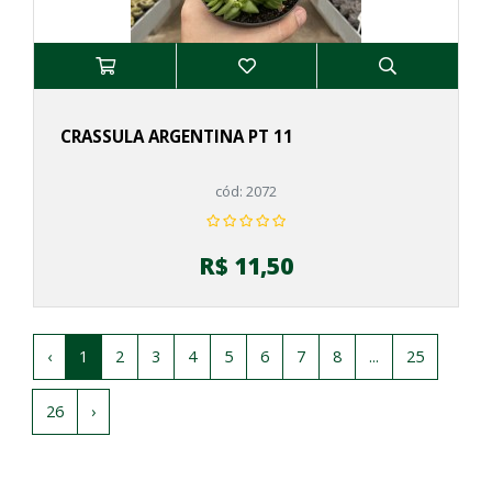
CRASSULA ARGENTINA PT 11
cód: 2072
R$ 11,50
‹
1
2
3
4
5
6
7
8
...
25
26
›