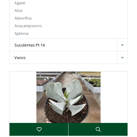
Agave
Aloe
Alworthia
Anacampseros
Aptenia
Cheiridopsis
Suculentas Pt 14
Cotyledon
Crassula
Vasos
Cremnosedum
Cryptanthus
Cyanotis
Delosperma
Duvalia
Echeveria
Echidnopsis
Euphorbia
Faucaria
Gasterhaworthia