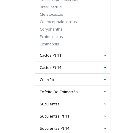
Brasilicactus
Cleistocactus
Coleocephalocereus
Coryphantha
Echinocactus
Echinopsis
Eriocactus
Cactos Pt 11
Espostoa
Facheiroa
Cactos Pt 14
Ferocactus
Coleção
Frailea
Gymnocalycium
Enfeite De Chimarrão
Hamatocactus
Lemaireocereus
Suculentas
Lobivia
Suculentas Pt 11
Mammillaria
Melocactus
Suculentas Pt 14