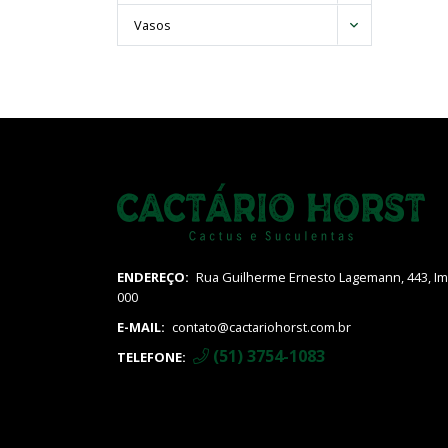
Neocardenasia
Notocactus
Vasos
Parodia
Pilosocereus
Polaskia
Stefanocereus
Stenocactus
Thelocactus
Trichocereus
Vatricania
ENDEREÇO:
Rua Guilherme Ernesto Lagemann, 443, Imi
000
E-MAIL:
contato@cactariohorst.com.br
(51) 3754-1083
TELEFONE: