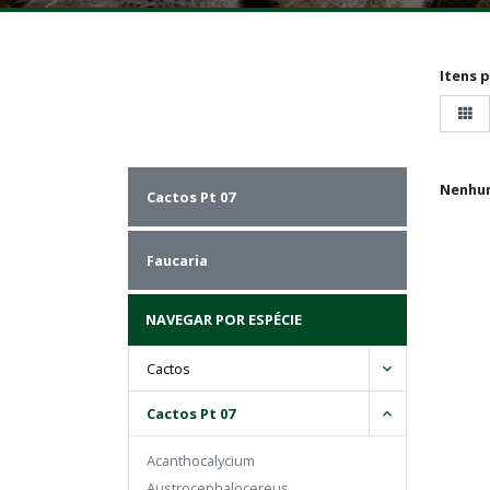
Itens 
Nenhu
Cactos Pt 07
Faucaria
NAVEGAR POR ESPÉCIE
Cactos
Cactos Pt 07
Acanthocalycium
Austrocephalocereus