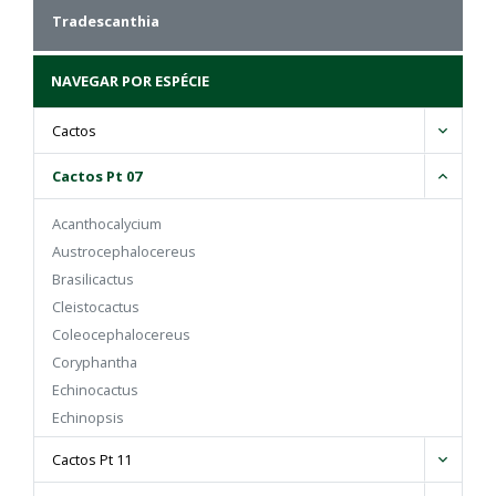
Tradescanthia
NAVEGAR POR ESPÉCIE
Cactos
Cactos Pt 07
Acanthocalycium
Austrocephalocereus
Brasilicactus
Cleistocactus
Coleocephalocereus
Coryphantha
Echinocactus
Echinopsis
Eriocactus
Cactos Pt 11
Espostoa