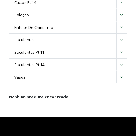
Facheiroa
Cactos Pt 14
Ferocactus
Coleção
Frailea
Gymnocalycium
Enfeite De Chimarrão
Hamatocactus
Lemaireocereus
Suculentas
Lobivia
Suculentas Pt 11
Mammillaria
Melocactus
Suculentas Pt 14
Neocardenasia
Notocactus
Vasos
Parodia
Pilosocereus
Nenhum produto encontrado.
Polaskia
Stefanocereus
Stenocactus
Thelocactus
Trichocereus