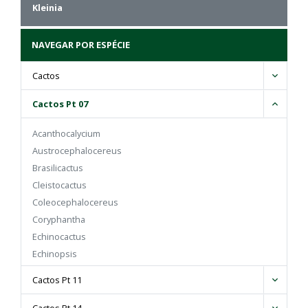
Kleinia
NAVEGAR POR ESPÉCIE
Cactos
Cactos Pt 07
Acanthocalycium
Austrocephalocereus
Brasilicactus
Cleistocactus
Coleocephalocereus
Coryphantha
Echinocactus
Echinopsis
Eriocactus
Cactos Pt 11
Espostoa
Facheiroa