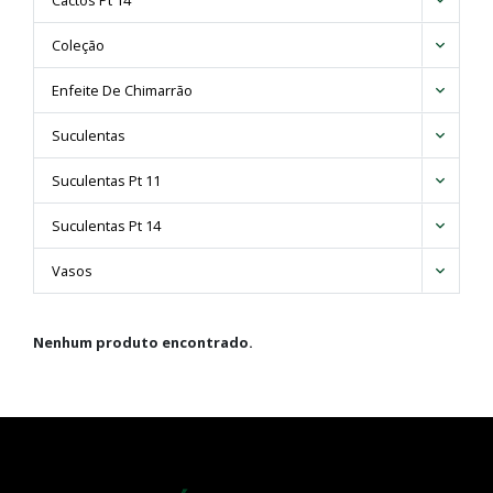
Cactos Pt 14
Ferocactus
Coleção
Frailea
Gymnocalycium
Enfeite De Chimarrão
Hamatocactus
Lemaireocereus
Suculentas
Lobivia
Suculentas Pt 11
Mammillaria
Melocactus
Suculentas Pt 14
Neocardenasia
Notocactus
Vasos
Parodia
Pilosocereus
Nenhum produto encontrado.
Polaskia
Stefanocereus
Stenocactus
Thelocactus
Trichocereus
Vatricania