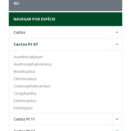
Kit
NAVEGAR POR ESPÉCIE
Cactos
Cactos Pt 07
Acanthocalycium
Austrocephalocereus
Brasilicactus
Cleistocactus
Coleocephalocereus
Coryphantha
Echinocactus
Echinopsis
Eriocactus
Cactos Pt 11
Espostoa
Facheiroa