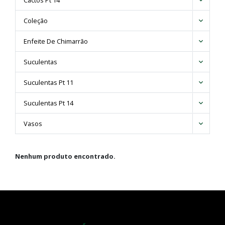
Cactos Pt 14
Ferocactus
Coleção
Frailea
Gymnocalycium
Enfeite De Chimarrão
Hamatocactus
Lemaireocereus
Suculentas
Lobivia
Suculentas Pt 11
Mammillaria
Melocactus
Suculentas Pt 14
Neocardenasia
Notocactus
Vasos
Parodia
Pilosocereus
Nenhum produto encontrado.
Polaskia
Stefanocereus
Stenocactus
Thelocactus
Trichocereus
Vatricania