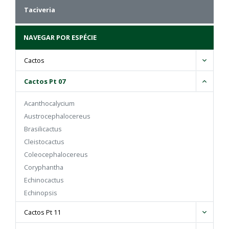
Taciveria
NAVEGAR POR ESPÉCIE
Cactos
Cactos Pt 07
Acanthocalycium
Austrocephalocereus
Brasilicactus
Cleistocactus
Coleocephalocereus
Coryphantha
Echinocactus
Echinopsis
Eriocactus
Cactos Pt 11
Espostoa