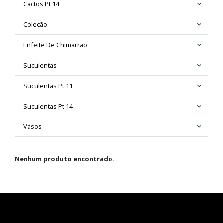
Facheiroa
Cactos Pt 14
Ferocactus
Coleção
Frailea
Gymnocalycium
Enfeite De Chimarrão
Hamatocactus
Lemaireocereus
Suculentas
Lobivia
Suculentas Pt 11
Mammillaria
Melocactus
Suculentas Pt 14
Neocardenasia
Notocactus
Vasos
Parodia
Pilosocereus
Nenhum produto encontrado.
Polaskia
Stefanocereus
Stenocactus
Thelocactus
Trichocereus