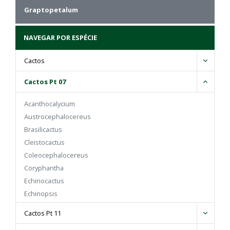
Graptopetalum
NAVEGAR POR ESPÉCIE
Cactos
Cactos Pt 07
Acanthocalycium
Austrocephalocereus
Brasilicactus
Cleistocactus
Coleocephalocereus
Coryphantha
Echinocactus
Echinopsis
Eriocactus
Cactos Pt 11
Espostoa