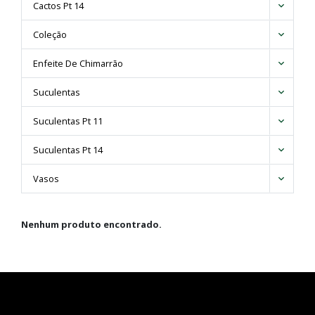
Facheiroa
Cactos Pt 14
Ferocactus
Coleção
Frailea
Gymnocalycium
Enfeite De Chimarrão
Hamatocactus
Lemaireocereus
Suculentas
Lobivia
Suculentas Pt 11
Mammillaria
Melocactus
Suculentas Pt 14
Neocardenasia
Notocactus
Vasos
Parodia
Pilosocereus
Nenhum produto encontrado.
Polaskia
Stefanocereus
Stenocactus
Thelocactus
Trichocereus